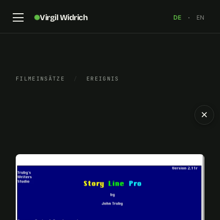
Virgil Widrich
DE
·
EN
FILMEINSÄTZE
/
EREIGNIS
×