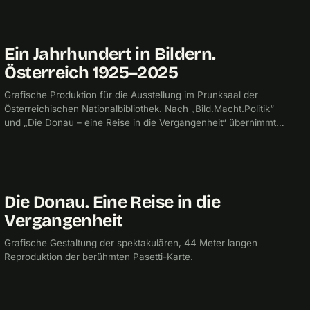
Ein Jahrhundert in Bildern.
2025
CHECKPOINTMEDIA
Österreich 1925–2025
Grafische Produktion für die Ausstellung im Prunksaal der
Österreichischen Nationalbibliothek. Nach „Bild.Macht.Politik“
und „Die Donau – eine Reise in die Vergangenheit“ übernimmt
checkpointmedia in Zusammenarbeit mit Nicole Stadler
(Pop.Cut) erneut die grafische Produktion für eine Ausstellung
im Prunksaal der Österreichischen Nationalbibliothek: „Ein
Jahrhundert in Bildern. Österreich 1925–2025“.
Die Donau. Eine Reise in die
2021
CHECKPOINTMEDIA
Vergangenheit
Grafische Gestaltung der spektakulären, 44 Meter langen
Reproduktion der berühmten Pasetti-Karte.