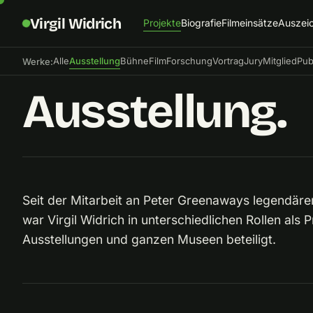
Virgil Widrich
Projekte
Biografie
Filmeinsätze
Auszei
Alle
Ausstellung
Bühne
Film
Forschung
Vortrag
Jury
Mitglied
Pub
Werke:
Ausstellung.
Seit der Mitarbeit an Peter Greenaways legendäre
war Virgil Widrich in unterschiedlichen Rollen als 
Ausstellungen und ganzen Museen beteiligt.