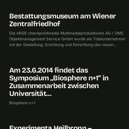
Bestattungsmuseum am Wiener
2014
CHECKPOINTMEDIA
Zentralfriedhof
Die ARGE checkpointmedia Multimediaproduktionen AG / OMS
Objektmanagement Service GmbH wurde als Totalunternehmer
mit der Gestaltung, Errichtung und Einrichtung des neuen
Museums beauftragt.
Am 23.6.2014 findet das
2014
UNIVERSITÄT FÜR ANGEWANDTE KUNST
Symposium „Biosphere n+1“ in
Zusammenarbeit zwischen
Universität…
Biosphere n+1
Experimenta Heilbronn –
2013
CHECKPOINTMEDIA