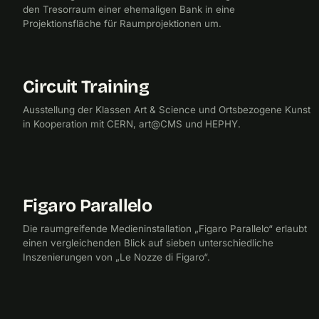
den Tresorraum einer ehemaligen Bank in eine
Projektionsfläche für Raumprojektionen um.
Circuit Training
2017
UNIVERSITÄT FÜR ANGEWANDTE KUNST
Ausstellung der Klassen Art & Science und Ortsbezogene Kunst
in Kooperation mit CERN, art@CMS und HEPHY.
Figaro Parallelo
2016
CHECKPOINTMEDIA
Die raumgreifende Medieninstallation „Figaro Parallelo“ erlaubt
einen vergleichenden Blick auf sieben unterschiedliche
Inszenierungen von „Le Nozze di Figaro“.