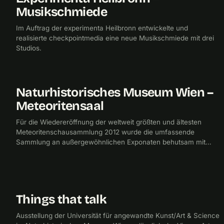
Musikschmiede
Im Auftrag der experimenta Heilbronn entwickelte und
realisierte checkpointmedia eine neue Musikschmiede mit drei
Studios.
Naturhistorisches Museum Wien –
2012
CHECKPOINTMEDIA
Meteoritensaal
Für die Wiedereröffnung der weltweit größten und ältesten
Meteoritenschausammlung 2012 wurde die umfassende
Sammlung an außergewöhnlichen Exponaten behutsam mit
Medienstationen, interaktiven Hands-on-Stationen und
Animationen erweitert.
Things that talk
2011
UNIVERSITÄT FÜR ANGEWANDTE KUNST
Ausstellung der Universität für angewandte Kunst/Art & Science