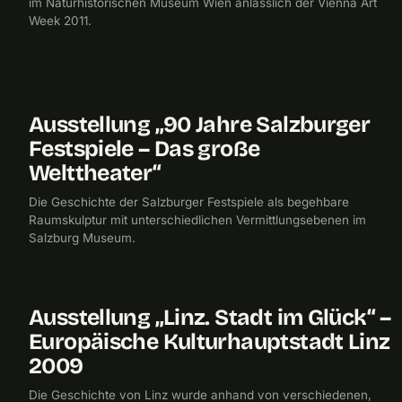
im Naturhistorischen Museum Wien anlässlich der Vienna Art
Week 2011.
Ausstellung „90 Jahre Salzburger
2010
CHECKPOINTMEDIA
Festspiele – Das große
Welttheater“
Die Geschichte der Salzburger Festspiele als begehbare
Raumskulptur mit unterschiedlichen Vermittlungsebenen im
Salzburg Museum.
Ausstellung „Linz. Stadt im Glück“ –
2009
CHECKPOINTMEDIA
Europäische Kulturhauptstadt Linz
2009
Die Geschichte von Linz wurde anhand von verschiedenen,