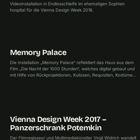
Videoinstallation in Endlosschleife im ehemaligen Sophien
hospital für die Vienna Design Week 2018.
Memory Palace
2017
Die Installation „Memory Palace“ reflektiert das Haus aus dem
Film „Die Nacht der 1000 Stunden“, welches digital gebaut und
mit Hilfe von Rückprojektionen, Kulissen, Requisiten, Kostümen
und Licht rund um die Darsteller für die Dreharbeiten zum
Leben erweckt wurde.
Vienna Design Week 2017 –
2017
MULTIMEDIA
Panzerschrank Potemkin
Der Filmregisseur und Multimediakünstler Virgil Widrich wandelt