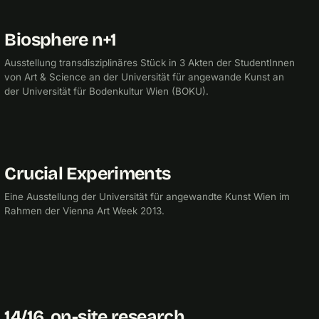
Biosphere n+1
2014
UNIVERSITÄT FÜR ANGEWANDTE KUNST
Ausstellung transdisziplinäres Stück in 3 Akten der StudentInnen
von Art & Science an der Universität für angewande Kunst an
der Universität für Bodenkultur Wien (BOKU).
Crucial Experiments
2013
UNIVERSITÄT FÜR ANGEWANDTE KUNST
Eine Ausstellung der Universität für angewandte Kunst Wien im
Rahmen der Vienna Art Week 2013.
14/16, on-site research
2013
UNIVERSITÄT FÜR ANGEWANDTE KUNST