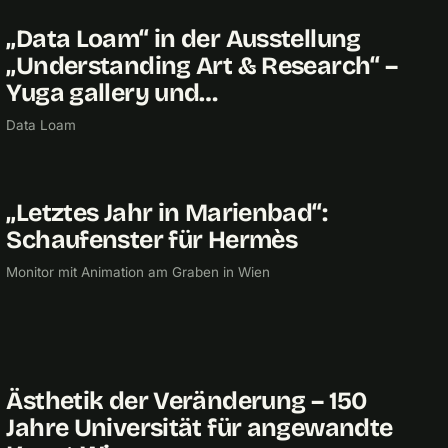
„Data Loam“ in der Ausstellung
2019
FORSCHUNG
UNIVERSITÄT FÜR ANGEWANDTE KUNST
„Understanding Art & Research“ –
Yuga gallery und…
Data Loam
„Letztes Jahr in Marienbad“:
2018
CHECKPOINTMEDIA
Schaufenster für Hermès
Monitor mit Animation am Graben in Wien
Ästhetik der Veränderung – 150
2017
UNIVERSITÄT FÜR ANGEWANDTE KUNST
Jahre Universität für angewandte