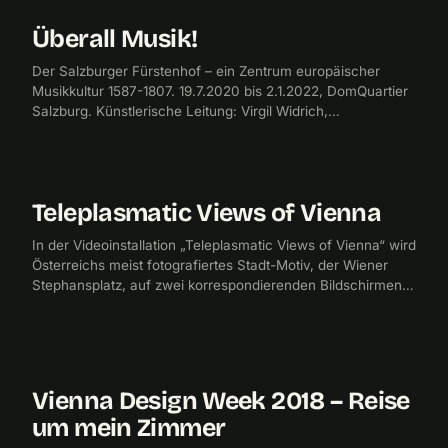
inszeniert werden.
Überall Musik!
2020
CHECKPOINTMEDIA
Der Salzburger Fürstenhof – ein Zentrum europäischer
Musikkultur 1587-1807. 19.7.2020 bis 2.1.2022, DomQuartier
Salzburg. Künstlerische Leitung: Virgil Widrich,
Ausstellungsgestaltung: Hans Kudlich.
Teleplasmatic Views of Vienna
2019
FILMPRODUKTION
In der Videoinstallation „Teleplasmatic Views of Vienna“ wird
Österreichs meist fotografiertes Stadt-Motiv, der Wiener
Stephansplatz, auf zwei korrespondierenden Bildschirmen
dekonstruiert und neu gedeutet.
Vienna Design Week 2018 – Reise
2018
MULTIMEDIA
um mein Zimmer