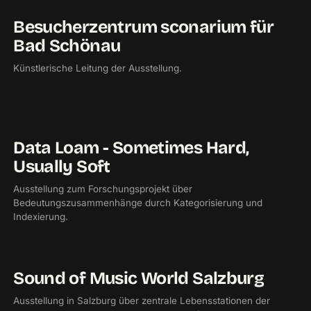
Besucherzentrum sconarium für
2019
CHECKPOINTMEDIA
Bad Schönau
Künstlerische Leitung der Ausstellung.
Data Loam - Sometimes Hard,
2019
FORSCHUNG
UNIVERSITÄT FÜR ANGEWANDTE KUNST
Usually Soft
Ausstellung zum Forschungsprojekt über
Bedeutungszusammenhänge durch Kategorisierung und
Indexierung.
Sound of Music World Salzburg
2018
CHECKPOINTMEDIA
Ausstellung in Salzburg über zentrale Lebensstationen der