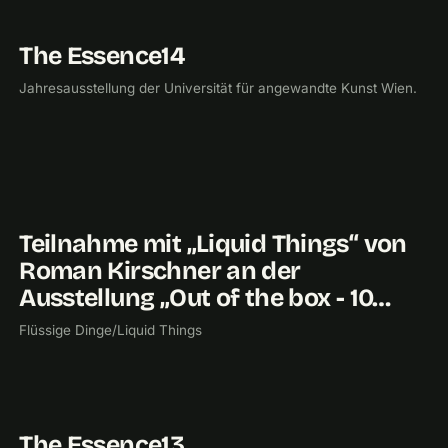
The Essence14
2014
UNIVERSITÄT FÜR ANGEWANDTE KUNST
Jahresausstellung der Universität für angewandte Kunst Wien.
Teilnahme mit „Liquid Things“ von
2013
FORSCHUNG
UNIVERSITÄT FÜR ANGEWANDTE KUNST
Roman Kirschner an der
Ausstellung „Out of the box - 10…
Flüssige Dinge/Liquid Things
The Essence13
2013
UNIVERSITÄT FÜR ANGEWANDTE KUNST