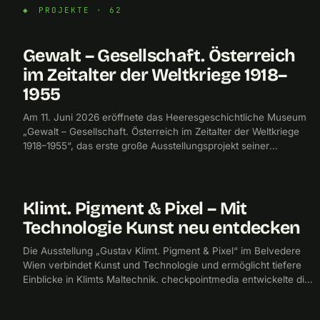
PROJEKTE · 62
Gewalt – Gesellschaft. Österreich
2026
CHECKPOINTMEDIA
im Zeitalter der Weltkriege 1918–
1955
Am 11. Juni 2026 eröffnete das Heeresgeschichtliche Museum
„Gewalt – Gesellschaft. Österreich im Zeitalter der Weltkriege
1918–1955“, das erste große Ausstellungsprojekt seiner
inhaltlichen Neuausrichtung. checkpointmedia entwickelte unter
der Leitung von Marc Schuran und Virgil Widrich die
Ausstellungsgestaltung.
Klimt. Pigment & Pixel – Mit
2025
CHECKPOINTMEDIA
Technologie Kunst neu entdecken
Die Ausstellung „Gustav Klimt. Pigment & Pixel“ im Belvedere
Wien verbindet Kunst und Technologie und ermöglicht tiefere
Einblicke in Klimts Maltechnik. checkpointmedia entwickelte die
Ausstellungsgestaltung, in der Originale, technologische
Untersuchungen und digitale Rekonstruktionen in drei Bereichen