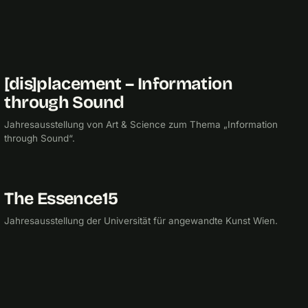
[dis]placement – Information
2016
UNIVERSITÄT FÜR ANGEWANDTE KUNST
through Sound
Jahresausstellung von Art & Science zum Thema „Information
through Sound“.
The Essence15
2015
UNIVERSITÄT FÜR ANGEWANDTE KUNST
Jahresausstellung der Universität für angewandte Kunst Wien.