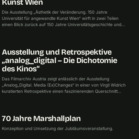
Kunst Wien
Die Ausstellung „Ästhetik der Veränderung. 150 Jahre
Universität für angewandte Kunst Wien“ wirft in zwei Teilen
einen Blick zurück auf 150 Jahre Universitätsgeschichte und
wagt gleichzeitig einen Ausblick in die Zukunft.
Ausstellung und Retrospektive
2017
„analog_digital – Die Dichotomie
des Kinos“
Das Filmarchiv Austria zeigt anlässlich der Ausstellung
„Analog_Digital. Media (Ex)Changes“ in einer von Virgil Widrich
kuratierten Retrospektive einen faszinierenden Querschnitt
durch das nationale und internationale analog/digitale Kino.
70 Jahre Marshallplan
2017
CHECKPOINTMEDIA
BÜHNE
Konzeption und Umsetzung der Jubiläumsveranstaltung.