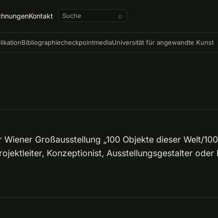
chnungen
Kontakt
⌕
likation
Bibliographie
checkpointmedia
Universität für angewandte Kunst
r Wiener Großausstellung „100 Objekte dieser Welt/100
Projektleiter, Konzeptionist, Ausstellungsgestalter ode