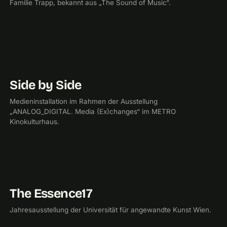
Familie Trapp, bekannt aus „The Sound of Music“.
Side by Side
2017
Medieninstallation im Rahmen der Ausstellung
„ANALOG_DIGITAL. Media (Ex)changes“ im METRO
Kinokulturhaus.
The Essence17
2017
UNIVERSITÄT FÜR ANGEWANDTE KUNST
Jahresausstellung der Universität für angewandte Kunst Wien.