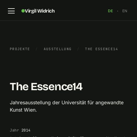
Virgil Widrich
DE
·
EN
PROJEKTE
/
AUSSTELLUNG
/
THE ESSENCE14
Poster „Essence14“
×
The Essence14
Jahresausstellung der Universität für angewandte
Kunst Wien.
Jahr
2014