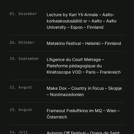
01. Dezember
Lecture by Kari Yli-Annala – Aalto-
korkeakoulusäätiö sr – Aalto – Aalto
University – Espoo – Finnland
26. Oktober
Metakino Festival – Helsinki – Finnland
15. September
L’Agence du Court Metrage –
Plateforme pédagogique du
Kinétoscope VOD – Paris – Frankreich
21. August
Make Dox – Country in Focus – Skopje
– Nordmazedonien
15. August
Frameout Freiluftkino im MQ – Wien –
Österreich
14. Juli
Avignon Off Festival – Opera de Saint