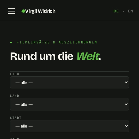
Virgil Widrich
DE
·
EN
FILMEINSÄTZE & AUSZEICHNUNGEN
Rund um die
Welt
.
FILM
LAND
STADT