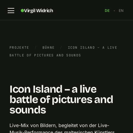
Virgil Widrich
DE
·
EN
PROJEKTE
/
BÜHNE
/
ICON ISLAND – A LIVE
BATTLE OF PICTURES AND SOUNDS
„Icon Island“, 2018, Standbild
×
Icon Island – a live
battle of pictures and
sounds
Live-Mix von Bildern, begleitet von der Live-
Musik-Performance des maltesischen Künstlers