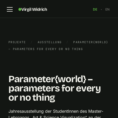
Virgil Widrich
DE
·
EN
Postkarte „Parameter{world} - parameters for every
PROJEKTE
/
AUSSTELLUNG
/
PARAMETER{WORLD}
or no thing“, Grafik: Pepa Bugueiro, Michaela Grass,
– PARAMETERS FOR EVERY OR NO THING
David Palme
×
Parameter{world} –
parameters for every
or no thing
Jahresausstellung der StudentInnen des Master-
Lehrgangs „Art & Science Visualization“ an der