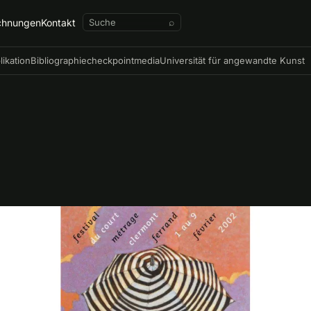
chnungen
Kontakt
⌕
likation
Bibliographie
checkpointmedia
Universität für angewandte Kunst