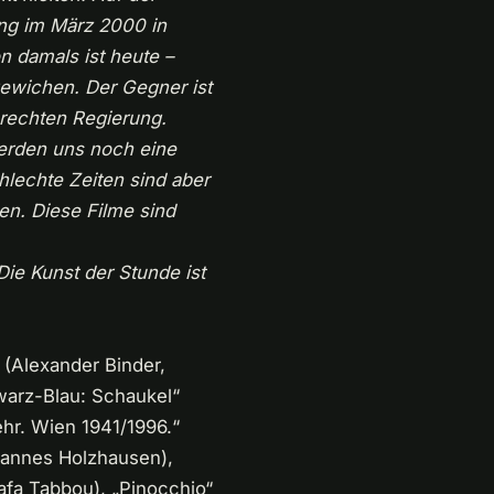
ng im März 2000 in
n damals ist heute –
gewichen. Der Gegner ist
 rechten Regierung.
werden uns noch eine
chlechte Zeiten sind aber
en. Diese Filme sind
Die Kunst der Stunde ist
 (Alexander Binder,
hwarz-Blau: Schaukel“
ehr. Wien 1941/1996.“
hannes Holzhausen),
afa Tabbou), „Pinocchio“