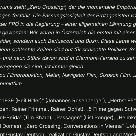
trums steht „Zero Crossing“, der die momentane Empöru
gen festhält. Die Fassungslosigkeit der Protagonisten vo
t der FPÖ in die Regierung – einer allgemeinen Lähmung 
g geworden: Wir waren in Österreich die ersten mit einer
 Haider, sondern auch Berlusconi und Bush. Diese Leute 
denn schlechte Zeiten sind gut für schlechte Politiker. S
 – und neun Stück davon sind in Clermont-Ferrand zu seh
wogegen sie sind, ist immer gleich.
 Filmproduktion, Meter, Navigator Film, Sixpack Film, „
punktfilm.
1939 (Heil Hitler)“ (Johannes Rosenberger), „Herbst 95“
roen, Rainer Frimmel, Rainer Obrist), „5 Filme gegen Sc
el-Beida“ (Tim Sharp), „Passagen“ (Lisl Ponger), „Heimk
l Domes), „Zero Crossing. Conversations in Vienna“ (Jo
pt Gustav Deutsch, realization Gustav Deutsch and Most