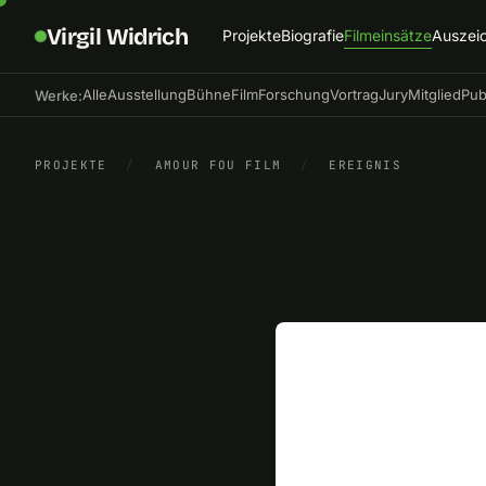
Virgil Widrich
Projekte
Biografie
Filmeinsätze
Auszei
Alle
Ausstellung
Bühne
Film
Forschung
Vortrag
Jury
Mitglied
Pub
Werke:
PROJEKTE
/
AMOUR FOU FILM
/
EREIGNIS