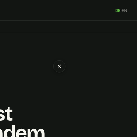
DE
·
EN
×
st
endem