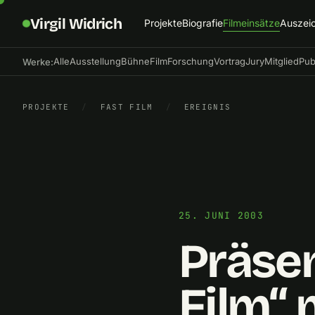
Virgil Widrich
Projekte
Biografie
Filmeinsätze
Auszei
Alle
Ausstellung
Bühne
Film
Forschung
Vortrag
Jury
Mitglied
Pub
Werke:
PROJEKTE
/
FAST FILM
/
EREIGNIS
25. JUNI 2003
Präsen
Film“