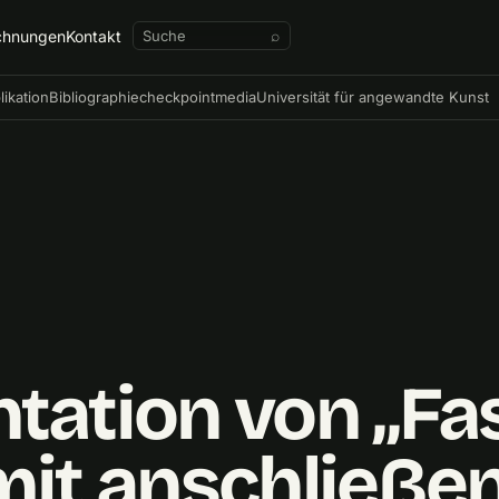
chnungen
Kontakt
⌕
likation
Bibliographie
checkpointmedia
Universität für angewandte Kunst
tation von „Fa
 mit anschließ