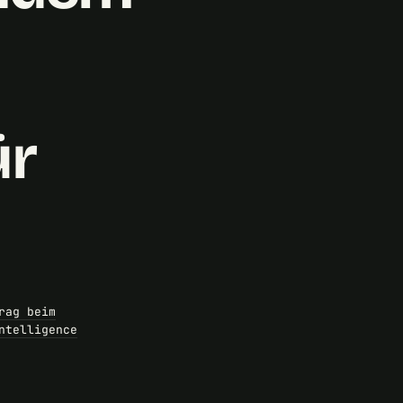
ür
rag beim
ntelligence