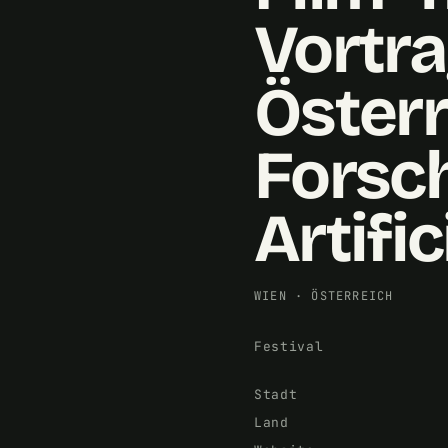
Vortr
Öster
Forsch
Artific
WIEN
·
ÖSTERREICH
Festival
Stadt
Land