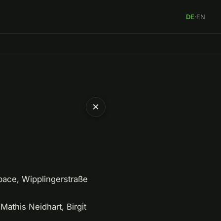
DE
·
EN
×
pace, Wipplingerstraße
athis Neidhart, Birgit