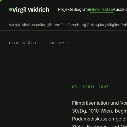
Virgil Widrich
Projekte
Biografie
Filmeinsätze
Auszei
Alle
Ausstellung
Bühne
Film
Forschung
Vortrag
Jury
Mitglied
Pub
Werke:
FILMEINSÄTZE
/
EREIGNIS
05. APRIL 2005
Filmpräsentation und Vo
30/Dg, 1010 Wien, Begin
Podumsdiskussion geleite
Slotta-Bachmayr und Mic