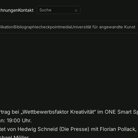
chnungen
Kontakt
⌕
likation
Bibliographie
checkpointmedia
Universität für angewandte Kunst
rtrag bei „Wettbewerbsfaktor Kreativität“ im ONE Smart S
n: 19:00 Uhr.
t von Hedwig Schneid (Die Presse) mit Florian Pollack, M
hael Möller.