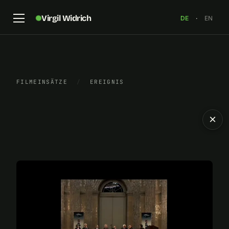
Virgil Widrich
DE
·
EN
FILMEINSÄTZE
/
EREIGNIS
×