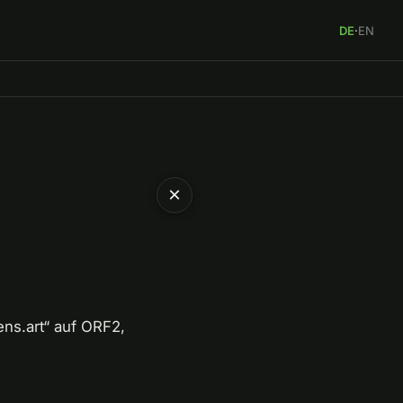
DE
·
EN
×
ens.art“ auf ORF2,