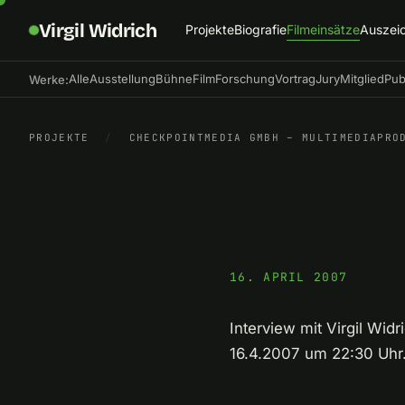
Virgil Widrich
Projekte
Biografie
Filmeinsätze
Auszei
Alle
Ausstellung
Bühne
Film
Forschung
Vortrag
Jury
Mitglied
Pub
Werke:
PROJEKTE
/
CHECKPOINTMEDIA GMBH – MULTIMEDIAPRO
16. APRIL 2007
Interview mit Virgil Wid
16.4.2007 um 22:30 Uhr