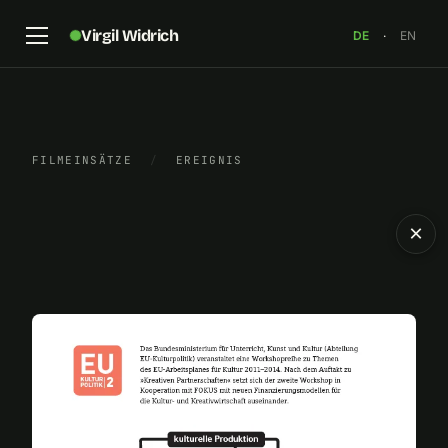
Virgil Widrich
DE
·
EN
FILMEINSÄTZE
/
EREIGNIS
×