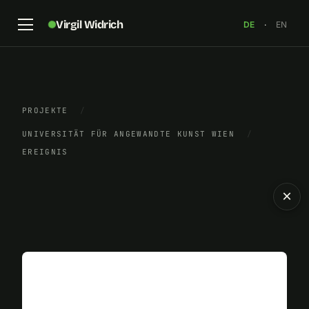
Virgil Widrich
DE
·
EN
PROJEKTE
/
UNIVERSITÄT FÜR ANGEWANDTE KUNST WIEN
/
EREIGNIS
×