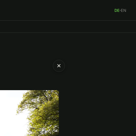
DE
·
EN
×