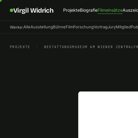
Virgil Widrich
Projekte
Biografie
Filmeinsätze
Auszei
Alle
Ausstellung
Bühne
Film
Forschung
Vortrag
Jury
Mitglied
Pub
Werke:
PROJEKTE
/
BESTATTUNGSMUSEUM AM WIENER ZENTRALF