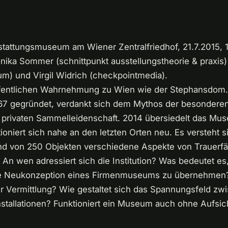
stattungsmuseum am Wiener Zentralfriedhof, 21.7.2015, 
nika Sommer (schnittpunkt ausstellungstheorie & praxis
m) und Virgil Widrich (checkpointmedia).
öffentlichen Wahrnehmung zu Wien wie der Stephansdom
7 gegründet, verdankt sich dem Mythos der besonderen
 privaten Sammelleidenschaft. 2014 übersiedelt das Mu
tioniert sich nahe an den letzten Orten neu. Es versteht 
d von 250 Objekten verschiedene Aspekte von Trauerfäl
An wen adressiert sich die Institution? Was bedeutet es,
e Neukonzeption eines Firmenmuseums zu übernehmen? 
r Vermittlung? Wie gestaltet sich das Spannungsfeld z
stallationen? Funktioniert ein Museum auch ohne Aufsi