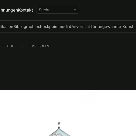
chnungen
Kontakt
⌕
likation
Bibliographie
checkpointmedia
Universität für angewandte Kunst
RIEDHOF
/
EREIGNIS