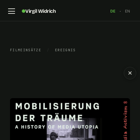
Virgil Widrich
DE
·
EN
FILMEINSÄTZE
/
EREIGNIS
×