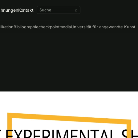
chnungen
Kontakt
⌕
likation
Bibliographie
checkpointmedia
Universität für angewandte Kunst