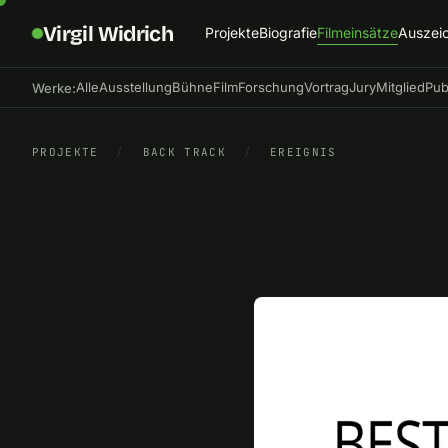
Virgil Widrich
Projekte
Biografie
Filmeinsätze
Auszei
Alle
Ausstellung
Bühne
Film
Forschung
Vortrag
Jury
Mitglied
Pub
Werke:
PROJEKTE
/
BACK TRACK
/
EREIGNIS