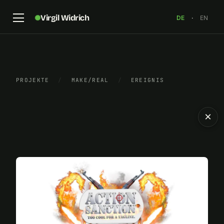
Virgil Widrich
DE
·
EN
PROJEKTE
/
MAKE/REAL
/
EREIGNIS
×