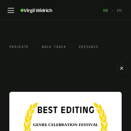
Virgil Widrich
DE
·
EN
PROJEKTE
/
BACK TRACK
/
EREIGNIS
×