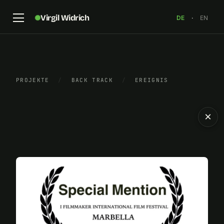
Virgil Widrich
DE
·
EN
PROJEKTE
/
BACK TRACK
/
EREIGNIS
×