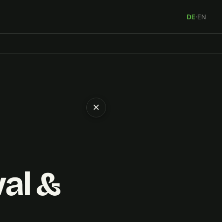
DE
·
EN
×
al &