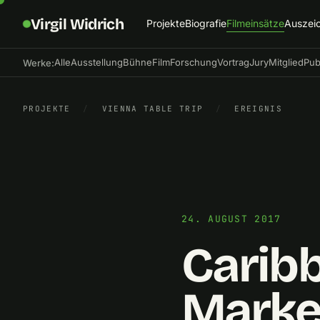
Virgil Widrich
Projekte
Biografie
Filmeinsätze
Auszei
Alle
Ausstellung
Bühne
Film
Forschung
Vortrag
Jury
Mitglied
Pub
Werke:
PROJEKTE
/
VIENNA TABLE TRIP
/
EREIGNIS
24. AUGUST 2017
Caribb
Marke