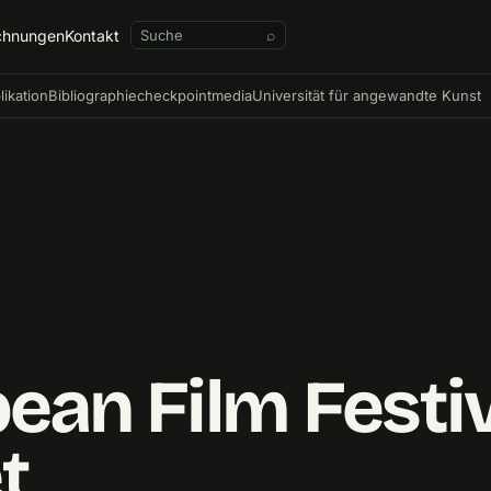
chnungen
Kontakt
⌕
likation
Bibliographie
checkpointmedia
Universität für angewandte Kunst
ean Film Festiv
t