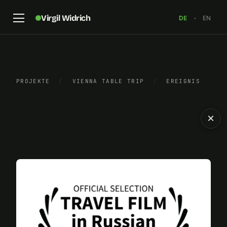
Virgil Widrich
DE
·
EN
PROJEKTE
/
VIENNA TABLE TRIP
/
EREIGNIS
×