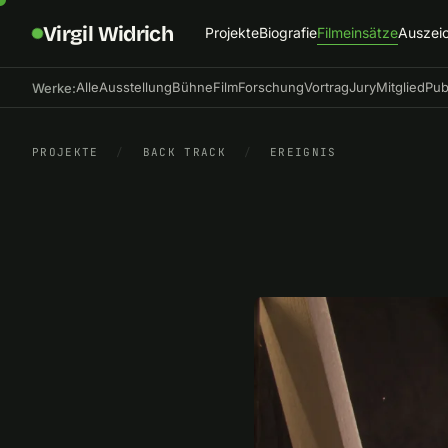
Virgil Widrich
Projekte
Biografie
Filmeinsätze
Auszei
Alle
Ausstellung
Bühne
Film
Forschung
Vortrag
Jury
Mitglied
Pub
Werke:
PROJEKTE
/
BACK TRACK
/
EREIGNIS