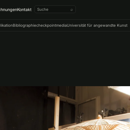
chnungen
Kontakt
⌕
likation
Bibliographie
checkpointmedia
Universität für angewandte Kunst