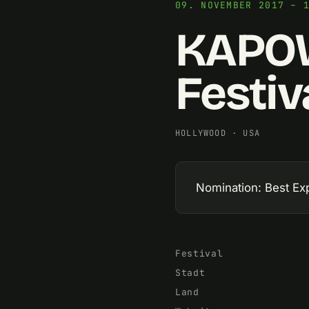
09. NOVEMBER 2017 – 
KAPOW 
Festiv
HOLLYWOOD
·
USA
Nomination: Best Ex
Festival
Stadt
Land