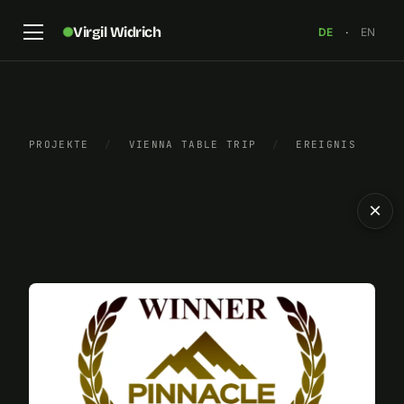
Virgil Widrich
DE
·
EN
PROJEKTE
/
VIENNA TABLE TRIP
/
EREIGNIS
×