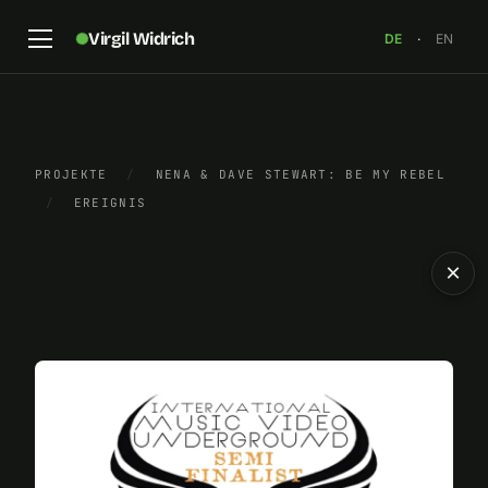
Virgil Widrich
DE
·
EN
PROJEKTE
/
NENA & DAVE STEWART: BE MY REBEL
/
EREIGNIS
×