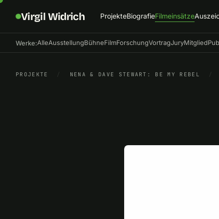
Virgil Widrich
Projekte
Biografie
Filmeinsätze
Auszei
Alle
Ausstellung
Bühne
Film
Forschung
Vortrag
Jury
Mitglied
Pub
Werke:
PROJEKTE
/
NENA & DAVE STEWART: BE MY REBEL
/