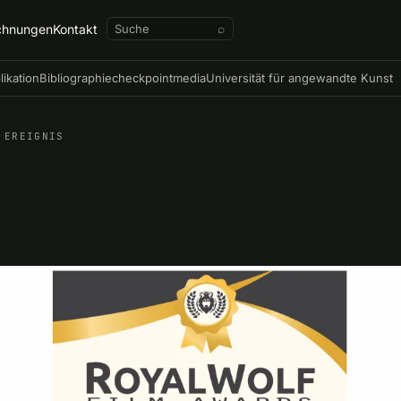
chnungen
Kontakt
⌕
likation
Bibliographie
checkpointmedia
Universität für angewandte Kunst
EREIGNIS