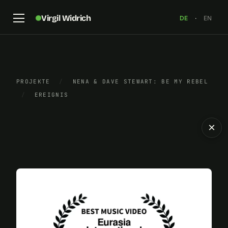
Virgil Widrich
DE
·
EN
PROJEKTE
/
NENA & DAVE STEWART: BE MY REBEL
/
EREIGNIS
×