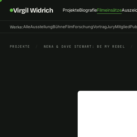
Virgil Widrich
Projekte
Biografie
Filmeinsätze
Auszei
Alle
Ausstellung
Bühne
Film
Forschung
Vortrag
Jury
Mitglied
Pub
Werke:
PROJEKTE
/
NENA & DAVE STEWART: BE MY REBEL
/