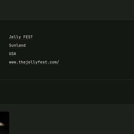
Jelly FEST
Sunland
USA
www.thejellyfest.com/