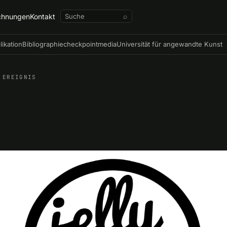
chnungen
Kontakt
⌕
likation
Bibliographie
checkpointmedia
Universität für angewandte Kunst
EREIGNIS