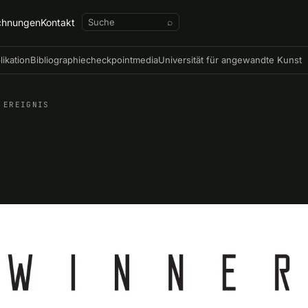
chnungen
Kontakt
⌕
likation
Bibliographie
checkpointmedia
Universität für angewandte Kunst
EREIGNIS