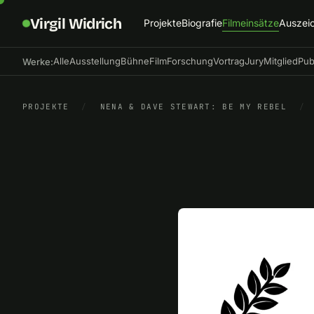
Virgil Widrich
Projekte
Biografie
Filmeinsätze
Auszei
Alle
Ausstellung
Bühne
Film
Forschung
Vortrag
Jury
Mitglied
Pub
Werke:
PROJEKTE
/
NENA & DAVE STEWART: BE MY REBEL
/