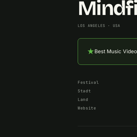
Mindfi
LOS ANGELES
·
USA
★
Best Music Video
Festival
Stadt
Land
Website