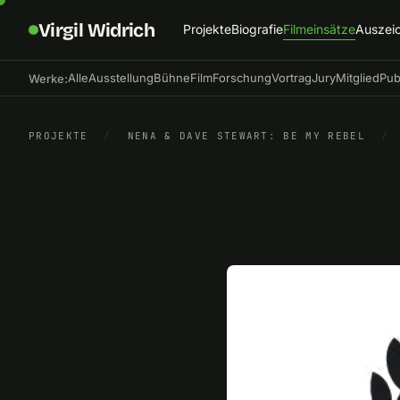
Virgil Widrich
Projekte
Biografie
Filmeinsätze
Auszei
Alle
Ausstellung
Bühne
Film
Forschung
Vortrag
Jury
Mitglied
Pub
Werke:
PROJEKTE
/
NENA & DAVE STEWART: BE MY REBEL
/