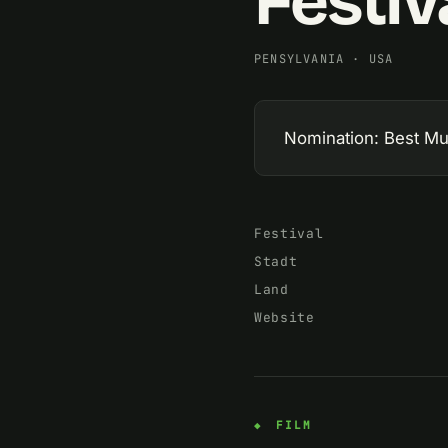
Festiv
PENSYLVANIA
·
USA
Nomination: Best Mu
Festival
Stadt
Land
Website
FILM