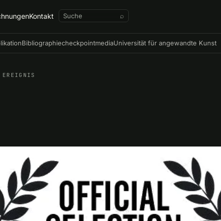
chnungen
Kontakt
⌕
likation
Bibliographie
checkpointmedia
Universität für angewandte Kunst
EREIGNIS