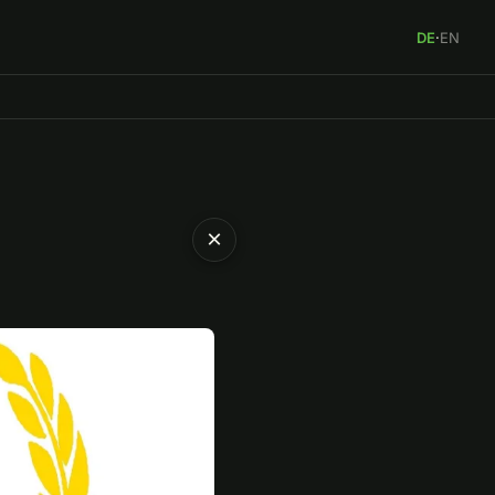
DE
·
EN
×