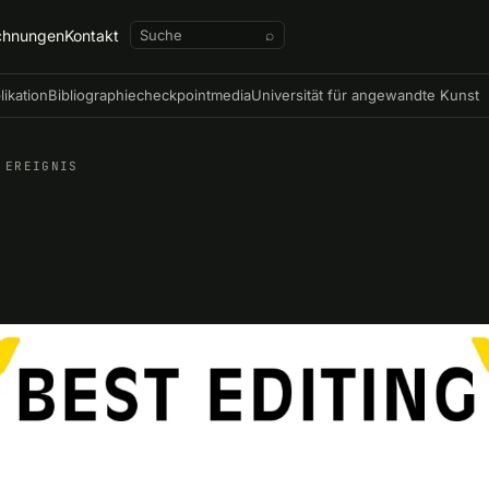
chnungen
Kontakt
⌕
likation
Bibliographie
checkpointmedia
Universität für angewandte Kunst
EREIGNIS