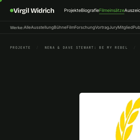
Virgil Widrich
Projekte
Biografie
Filmeinsätze
Auszei
Alle
Ausstellung
Bühne
Film
Forschung
Vortrag
Jury
Mitglied
Pub
Werke:
PROJEKTE
/
NENA & DAVE STEWART: BE MY REBEL
/