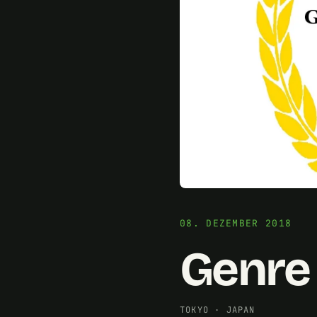
08. DEZEMBER 2018
Genre 
TOKYO
·
JAPAN