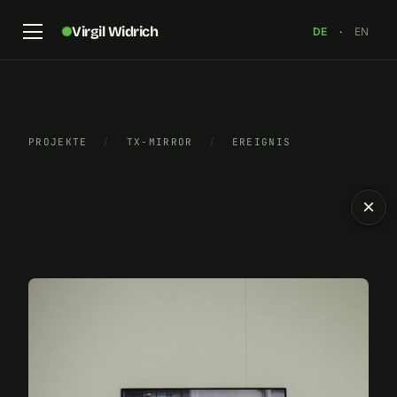
Virgil Widrich
DE
·
EN
PROJEKTE
/
TX-MIRROR
/
EREIGNIS
×