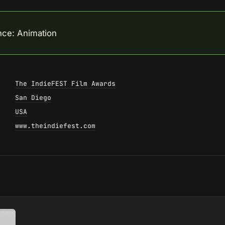
nce: Animation
The IndieFEST Film Awards
San Diego
USA
www.theindiefest.com