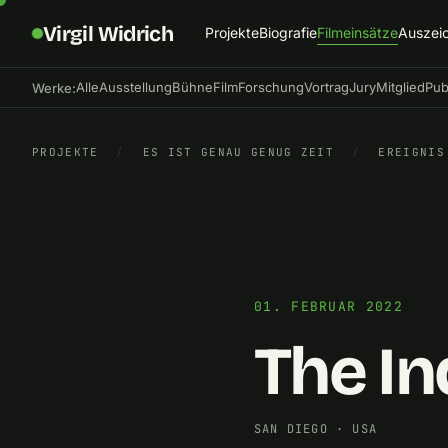
Virgil Widrich
Projekte
Biografie
Filmeinsätze
Auszei
Alle
Ausstellung
Bühne
Film
Forschung
Vortrag
Jury
Mitglied
Pub
Werke:
PROJEKTE
/
ES IST GENAU GENUG ZEIT
/
EREIGNIS
01. FEBRUAR 2022
The I
SAN DIEGO
·
USA