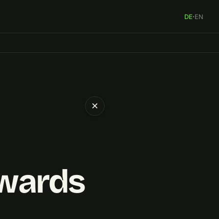
DE
·
EN
×
Awards