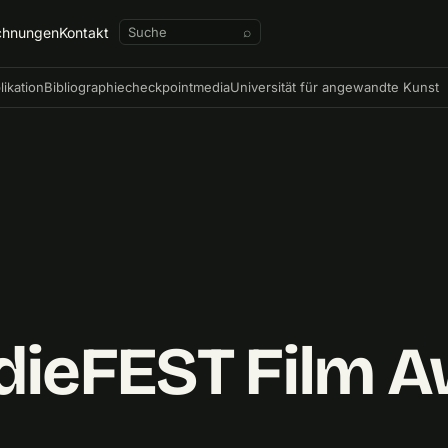
chnungen
Kontakt
⌕
likation
Bibliographie
checkpointmedia
Universität für angewandte Kunst
ndieFEST Film 