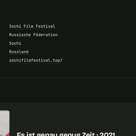
Sochi Film Festival
Russische Föderation
Sochi
Russland
sochifilmfestival.top/
Es ist genau genug Zeit · 2021