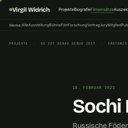
Virgil Widrich
Projekte
Biografie
Filmeinsätze
Auszei
Alle
Ausstellung
Bühne
Film
Forschung
Vortrag
Jury
Mitglied
Pub
Werke:
PROJEKTE
/
ES IST GENAU GENUG ZEIT
/
EREIGNIS
18. FEBRUAR 2022
Sochi 
Russische Föder