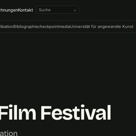
chnungen
Kontakt
⌕
likation
Bibliographie
checkpointmedia
Universität für angewandte Kunst
Film Festival
ation