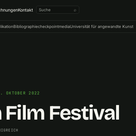
chnungen
Kontakt
⌕
likation
Bibliographie
checkpointmedia
Universität für angewandte Kunst
9. OKTOBER 2022
 Film Festival
NIGREICH