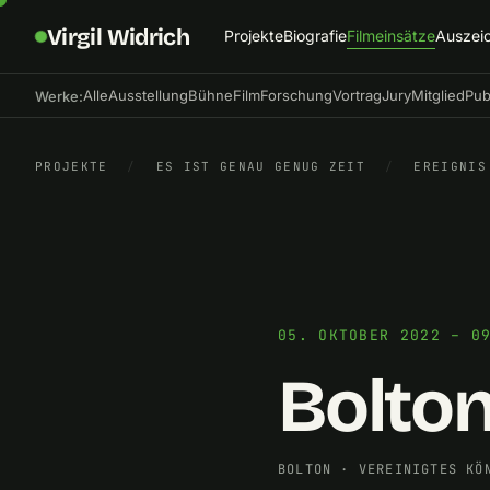
Virgil Widrich
Projekte
Biografie
Filmeinsätze
Auszei
Alle
Ausstellung
Bühne
Film
Forschung
Vortrag
Jury
Mitglied
Pub
Werke:
PROJEKTE
/
ES IST GENAU GENUG ZEIT
/
EREIGNIS
05. OKTOBER 2022 – 0
Bolton
BOLTON
·
VEREINIGTES KÖ