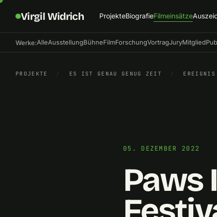
Virgil Widrich
Projekte
Biografie
Filmeinsätze
Auszei
Alle
Ausstellung
Bühne
Film
Forschung
Vortrag
Jury
Mitglied
Pub
Werke:
PROJEKTE
/
ES IST GENAU GENUG ZEIT
/
EREIGNIS
05. DEZEMBER 2022
Paws I
Festiv