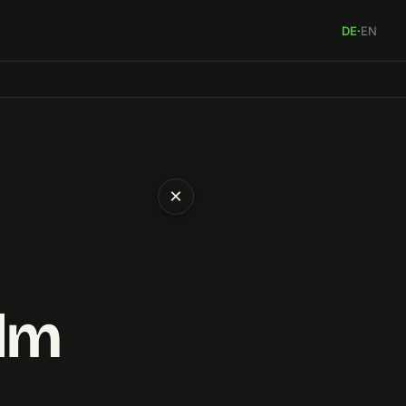
DE
·
EN
×
ilm