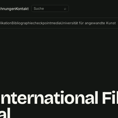
chnungen
Kontakt
⌕
likation
Bibliographie
checkpointmedia
Universität für angewandte Kunst
nternational F
al