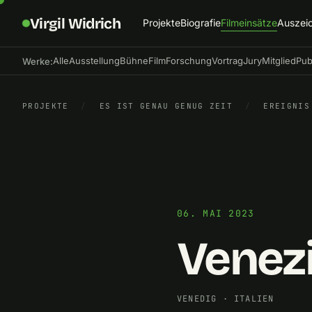
Virgil Widrich
Projekte
Biografie
Filmeinsätze
Auszei
Alle
Ausstellung
Bühne
Film
Forschung
Vortrag
Jury
Mitglied
Pub
Werke:
PROJEKTE
/
ES IST GENAU GENUG ZEIT
/
EREIGNIS
06. MAI 2023
Venezi
VENEDIG
·
ITALIEN