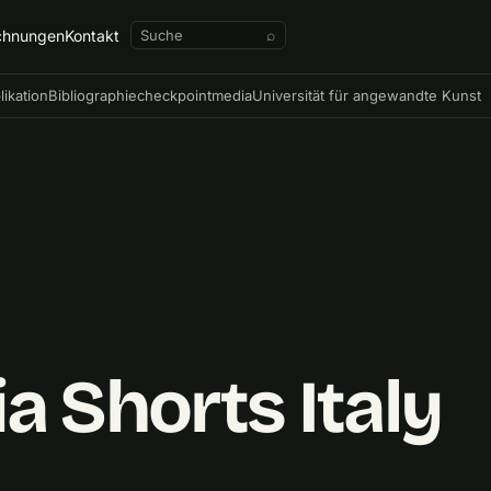
chnungen
Kontakt
⌕
likation
Bibliographie
checkpointmedia
Universität für angewandte Kunst
a Shorts Italy