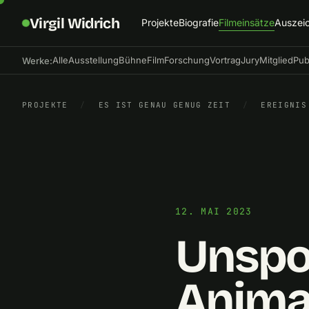
Virgil Widrich
Projekte
Biografie
Filmeinsätze
Auszei
Alle
Ausstellung
Bühne
Film
Forschung
Vortrag
Jury
Mitglied
Pub
Werke:
PROJEKTE
/
ES IST GENAU GENUG ZEIT
/
EREIGNIS
12. MAI 2023
Unspo
Animat