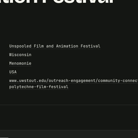
Unspooled Film and Animation Festival
Wisconsin
Menomonie
USA
www.uwstout.edu/outreach-engagement/community-connec
polytechne-film-festival