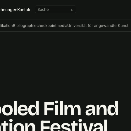
chnungen
Kontakt
⌕
likation
Bibliographie
checkpointmedia
Universität für angewandte Kunst
oled Film and
ion Festival