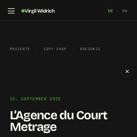
Virgil Widrich
DE
·
EN
PROJEKTE
/
COPY SHOP
/
EREIGNIS
×
15. SEPTEMBER 2025
L’Agence du Court
Metrage