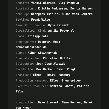
Schnitt:
Virgil Widrich, Oleg Prodeus
Ausstattung:
Kristin Feddersen, Dennis Hansen
Make up:
Georgios Tsialis, Susan Voss-Redfern
Styling:
Frank Wilde
Nena Stunt Double:
Kyra Reinert
Darstellerin Kind:
Annika Prevrhal
Drums:
Philipp Palm
Instrumente:
Doepfer, Moog,
SchneidersLaden.de
Bühne:
Ayhan Altinkaynak
Oberbeleuchter:
Christian Hitzler
Beleuchter:
Juan Jose Alcaide
Lichthilfe:
Max Becker, David Voigt
Location:
bizco + Emily, Hamburg
Production Manager:
Eileen Brunngräber
Executive Producer:
Sabrina Donati, Philipp
Palm
Komposition:
Dave Stewart, Nena Kerner, Derek
von Krogh