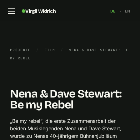
Virgil Widrich
DE
·
EN
PROJEKTE
/
FILM
/
NENA & DAVE STEWART: BE
Standbild aus „Nena & Dave Stewart: Be my Rebel“,
MY REBEL
Regie: Virgil Widrich, 2018
×
Nena & Dave Stewart:
Be my Rebel
„Be my rebel“, die erste Zusammenarbeit der
beiden Musiklegenden Nena und Dave Stewart,
wurde zu Nenas 40-jährigem Bühnenjubiläum