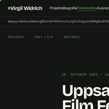
Virgil Widrich
Projekte
Biografie
Filmeinsätze
Auszei
Alle
Ausstellung
Bühne
Film
Forschung
Vortrag
Jury
Mitglied
Pub
Werke:
PROJEKTE
/
FAST FILM
/
EREIGNIS
20. OKTOBER 2003 – 2
Uppsal
Film F