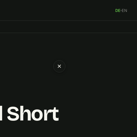
DE
·
EN
×
l Short