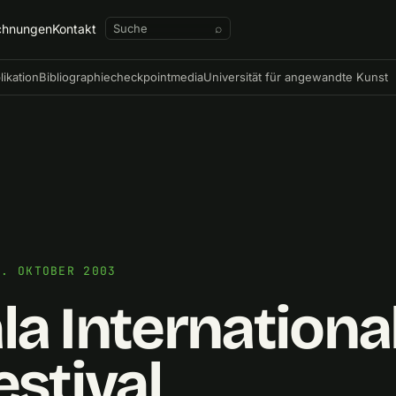
chnungen
Kontakt
⌕
likation
Bibliographie
checkpointmedia
Universität für angewandte Kunst
6. OKTOBER 2003
a Internationa
estival