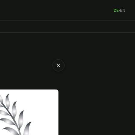
DE
·
EN
×