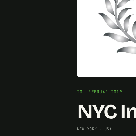
20. FEBRUAR 2019
NYC I
NEW YORK
·
USA