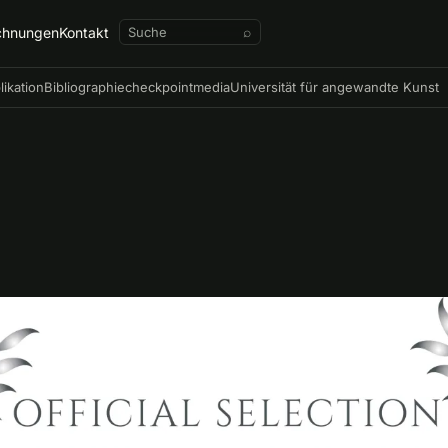
chnungen
Kontakt
⌕
likation
Bibliographie
checkpointmedia
Universität für angewandte Kunst