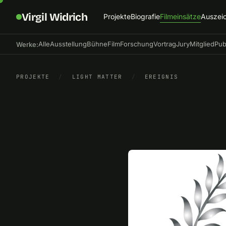
Virgil Widrich
Projekte
Biografie
Filmeinsätze
Auszei
Alle
Ausstellung
Bühne
Film
Forschung
Vortrag
Jury
Mitglied
Pub
Werke:
PROJEKTE
/
LIGHT MATTER
/
EREIGNIS