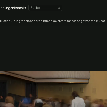
chnungen
Kontakt
⌕
likation
Bibliographie
checkpointmedia
Universität für angewandte Kunst