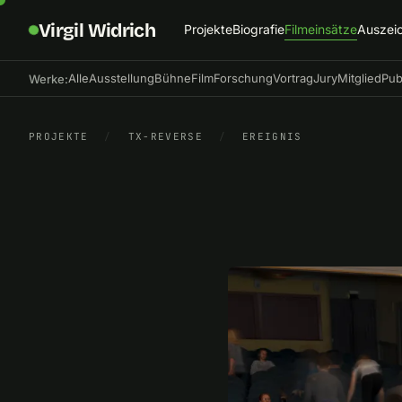
Virgil Widrich
Projekte
Biografie
Filmeinsätze
Auszei
Alle
Ausstellung
Bühne
Film
Forschung
Vortrag
Jury
Mitglied
Pub
Werke:
PROJEKTE
/
TX-REVERSE
/
EREIGNIS