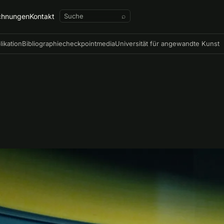
chnungen
Kontakt
⌕
likation
Bibliographie
checkpointmedia
Universität für angewandte Kunst