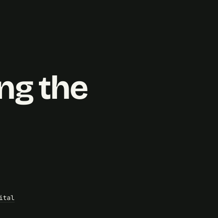
ng the
ital