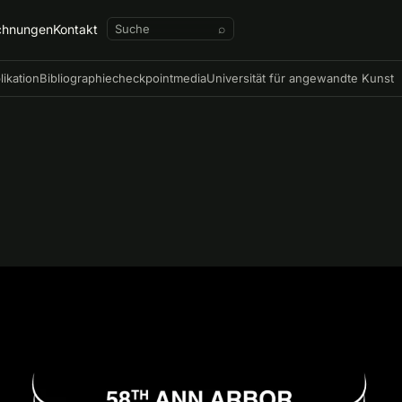
chnungen
Kontakt
⌕
likation
Bibliographie
checkpointmedia
Universität für angewandte Kunst