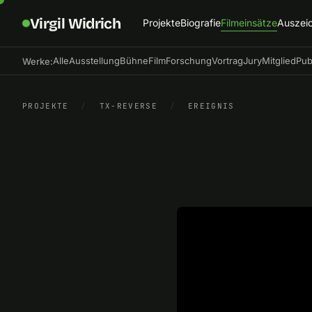
Virgil Widrich
Projekte
Biografie
Filmeinsätze
Auszei
Alle
Ausstellung
Bühne
Film
Forschung
Vortrag
Jury
Mitglied
Pub
Werke:
PROJEKTE
/
TX-REVERSE
/
EREIGNIS