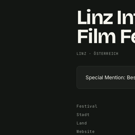
Linz I
Film F
LINZ
·
ÖSTERREICH
Special Mention: Bes
Festival
Stadt
Land
Website