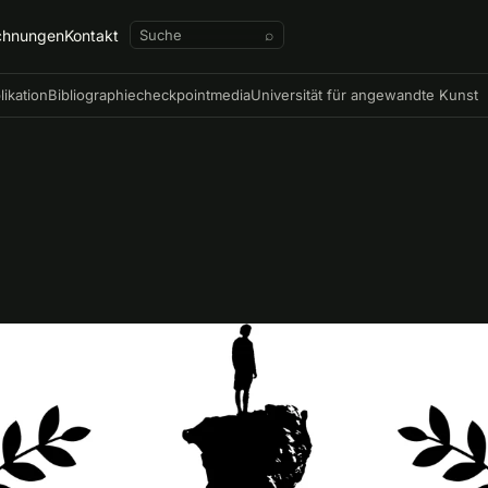
chnungen
Kontakt
⌕
likation
Bibliographie
checkpointmedia
Universität für angewandte Kunst