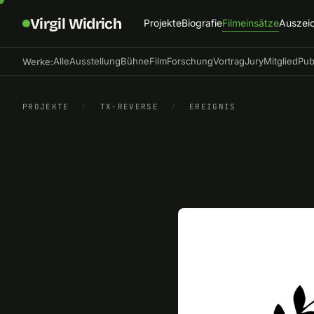
Virgil Widrich
Projekte
Biografie
Filmeinsätze
Auszei
Alle
Ausstellung
Bühne
Film
Forschung
Vortrag
Jury
Mitglied
Pub
Werke:
PROJEKTE
/
TX-REVERSE
/
EREIGNIS