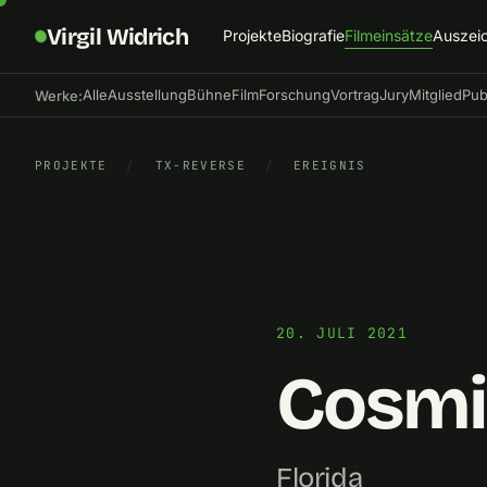
Virgil Widrich
Projekte
Biografie
Filmeinsätze
Auszei
Alle
Ausstellung
Bühne
Film
Forschung
Vortrag
Jury
Mitglied
Pub
Werke:
PROJEKTE
/
TX-REVERSE
/
EREIGNIS
20. JULI 2021
Cosmic
Florida