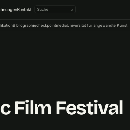
chnungen
Kontakt
⌕
likation
Bibliographie
checkpointmedia
Universität für angewandte Kunst
 Film Festival