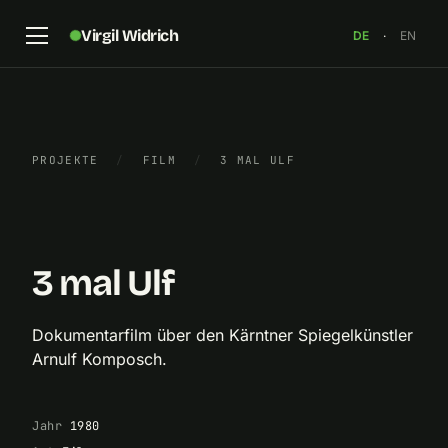
Virgil Widrich
DE
·
EN
PROJEKTE
/
FILM
/
3 MAL ULF
Dreharbeiten zu „3 mal Ulf“, September 1980
×
3 mal Ulf
Dokumentarfilm über den Kärntner Spiegelkünstler
Arnulf Komposch.
Jahr
1980