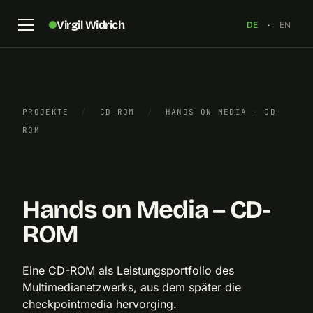
Virgil Widrich
DE
·
EN
PROJEKTE
/
CD-ROM
/
HANDS ON MEDIA – CD-
ROM
CD-ROM „Hands on Media“, 2000
×
Hands on Media – CD-
ROM
Eine CD-ROM als Leistungsportfolio des
Multimedianetzwerks, aus dem später die
checkpointmedia hervorging.