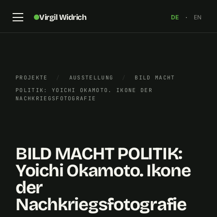
Virgil Widrich
DE
·
EN
PROJEKTE
/
AUSSTELLUNG
/
BILD MACHT
Ausstellung: „BILD MACHT POLITIK: Yoichi Okamoto.
POLITIK: YOICHI OKAMOTO. IKONE DER
Ikone der Nachkriegsfotografie“, Österreichische
NACHKRIEGSFOTOGRAFIE
Nationalbibliothek, Foto: Virgil Widrich, 2023
×
BILD MACHT POLITIK:
Yoichi Okamoto. Ikone
der
Nachkriegsfotografie