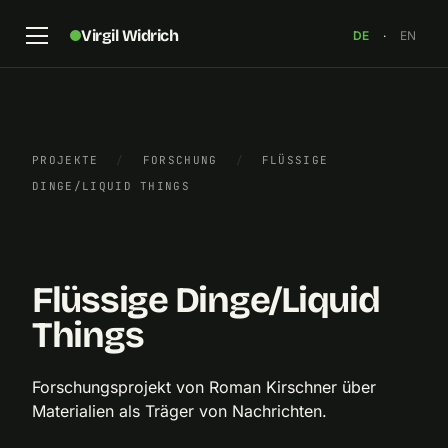
Virgil Widrich
DE
·
EN
PROJEKTE
/
FORSCHUNG
/
FLÜSSIGE
DINGE/LIQUID THINGS
„Maelstrom“, Roman Kirschner, 2010
×
Flüssige Dinge/Liquid
Things
Forschungsprojekt von Roman Kirschner über
Materialien als Träger von Nachrichten.